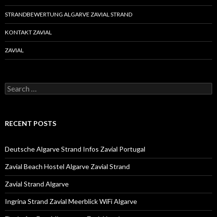
STRANDBEWERTUNG ALGARVE ZAVIAL STRAND
KONTAKT ZAVIAL
ZAVIAL
S
e
a
r
c
RECENT POSTS
h
f
o
Deutsche Algarve Strand Infos Zavial Portugal
r
:
Zavial Beach Hostel Algarve Zavial Strand
Zavial Strand Algarve
Ingrina Strand Zavial Meerblick WiFi Algarve