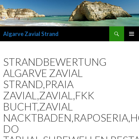
Search
Algarve Zavial Strand
SKIP
PRIMAR
TO
MENU
CONTENT
STRANDBEWERTUNG
ALGARVE ZAVIAL
STRAND,PRAIA
ZAVIAL,ZAVIAL,FKK
BUCHT,ZAVIAL
NACKTBADEN,RAPOSERIA,H
DO