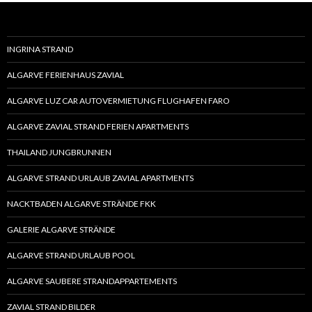
INGRINA STRAND
ALGARVE FERIENHAUS ZAVIAL
ALGARVE LUZ CAR AUTOVERMIETUNG FLUGHAFEN FARO
ALGARVE ZAVIAL STRAND FERIEN APARTMENTS
THAILAND JUNGBRUNNEN
ALGARVE STRAND URLAUB ZAVIAL APARTMENTS
NACKTBADEN ALGARVE STRÄNDE FKK
GALERIE ALGARVE STRÄNDE
ALGARVE STRAND URLAUB POOL
ALGARVE SAUBERE STRANDAPPARTEMENTS
ZAVIAL STRAND BILDER