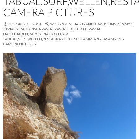
TABUAL,SURF,WELLEN,RES
CAMERA PICTURES
OCTOBER 15, 2014
3648 × 2736
STRANDBEWERTUNG ALGARVE
ZAVIAL STRAND,PRAIA ZAVIAL,ZAVIAL,FKK BUCHT,ZAVIAL
NACKTBADEN,RAPOSERIA,HORTAS DO
TABUAL,SURF,WELLEN,RESTAURANT,HEILSCHLAMM,ARGILASAMSUNG
CAMERA PICTURES