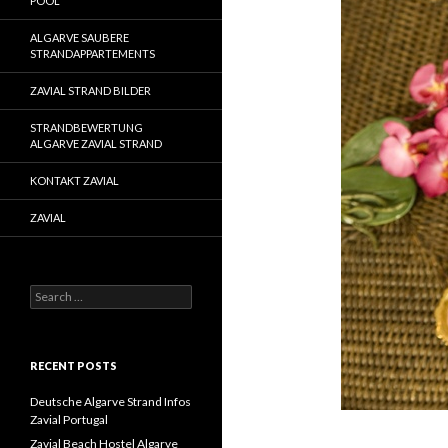
POOL
ALGARVE SAUBERE
STRANDAPPARTEMENTS
ZAVIAL STRAND BILDER
STRANDBEWERTUNG
ALGARVE ZAVIAL STRAND
KONTAKT ZAVIAL
ZAVIAL
S
e
a
r
c
RECENT POSTS
h
f
Deutsche Algarve Strand Infos
o
Zavial Portugal
r
Zavial Beach Hostel Algarve