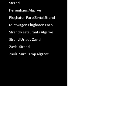
Strand
Ferienhaus Algarve
Flughafen Faro Zavial Strand
Mietwagen Flughafen Faro
Strand Restaurants Algarve
Strand Urlaub Zavial
Zavial Strand
Zavial Surf Camp Algarve