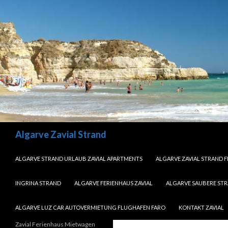
Search
Algarve Zavial Strand
SKIP TO CONTENT
ALGARVE STRAND URLAUB ZAVIAL APARTMENTS
ALGARVE ZAVIAL STRAND 
INGRINA STRAND
ALGARVE FERIENHAUS ZAVIAL
ALGARVE SAUBERE ST
ALGARVE LUZ CAR AUTOVERMIETUNG FLUGHAFEN FARO
KONTAKT ZAVIAL
Zavial Ferienhaus Mietwagen