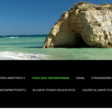
FERIEN APARTMENTS
THAILAND JUNGBRUNNEN
ZAVIAL
STRANDBEWERT
RANDAPPARTEMENTS
ALGARVE STRAND URLAUB POOL
GALERIE ALGARVE ST