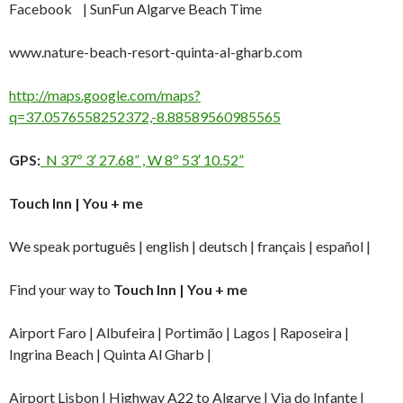
Facebook | SunFun Algarve Beach Time
www.nature-beach-resort-quinta-al-gharb.com
http://maps.google.com/maps?
q=37.0576558252372,-8.88589560985565
GPS:
N 37º 3′ 27.68” , W 8º 53′ 10.52”
Touch Inn | You + me
We speak português | english | deutsch | français | español |
Find your way to
Touch Inn | You + me
Airport Faro | Albufeira | Portimão | Lagos | Raposeira |
Ingrina Beach | Quinta Al Gharb |
Airport Lisbon | Highway A22 to Algarve | Via do Infante |