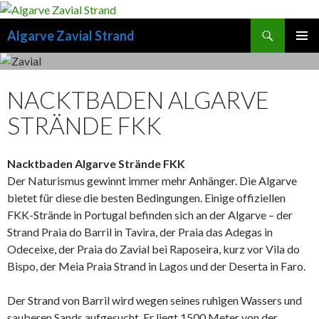
Search
Algarve Zavial Strand
SKIP
PRIMAR
TO
MENU
CONTENT
NACKTBADEN ALGARVE
STRÄNDE FKK
Nacktbaden Algarve Strände FKK
Der Naturismus gewinnt immer mehr Anhänger. Die Algarve
bietet für diese die besten Bedingungen. Einige offiziellen
FKK-Strände in Portugal befinden sich an der Algarve – der
Strand Praia do Barril in Tavira, der Praia das Adegas in
Odeceixe, der Praia do Zavial bei Raposeira, kurz vor Vila do
Bispo, der Meia Praia Strand in Lagos und der Deserta in Faro.
Der Strand von Barril wird wegen seines ruhigen Wassers und
sauberen Sands aufgesucht. Er liegt 1500 Meter von der