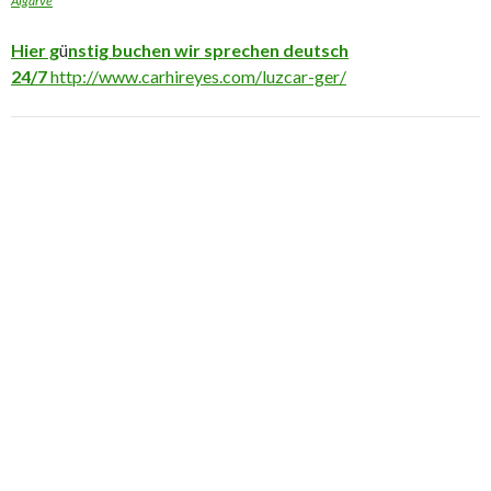
Algarve
Hier g
ü
nstig buchen wir sprechen deutsch
24/7
http://www.carhireyes.com/luzcar-ger/