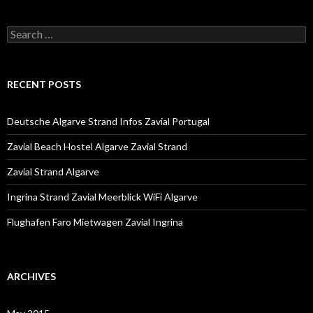
S
e
a
r
c
RECENT POSTS
h
f
o
Deutsche Algarve Strand Infos Zavial Portugal
r
:
Zavial Beach Hostel Algarve Zavial Strand
Zavial Strand Algarve
Ingrina Strand Zavial Meerblick WiFi Algarve
Flughafen Faro Mietwagen Zavial Ingrina
ARCHIVES