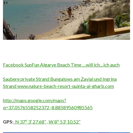
Facebook SunFun Algarve Beach Time …will ich…ich auch
Saubere private Strand Bungalows am Zavial und Ingrina
Strand www.nature-beach-resort-quinta-al-gharb.com
http://maps.google.com/maps?
q=37.0576558252372,-8.88589560985565
GPS:
N 37º 3′ 27.68” , W 8º 53′ 10.52”