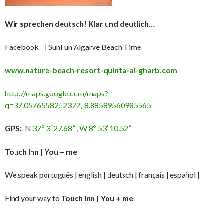
Wir sprechen deutsch! Klar und deutlich…
Facebook | SunFun Algarve Beach Time
www.nature-beach-resort-quinta-al-gharb.com
http://maps.google.com/maps?
q=37.0576558252372,-8.88589560985565
GPS:
N 37º 3′ 27.68” , W 8º 53′ 10.52”
Touch Inn | You + me
We speak português | english | deutsch | français | español |
Find your way to
Touch Inn | You + me