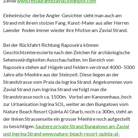
Zavial
www.restaurantezavial.blogspot.com
Einheimische derbe Angler-Gesichter sieht man auch am
Strand mit ihrem stolzen Fang. Kunst-Maler aus aller Herren
Laender finden immer wieder ihre Motive am Zavial Strand.
Bei der Rückfahrt Richtung Raposeira können
Geschichtsinteressierte nach den Zeichen für archäologische
Sehenswürdigkeiten Ausschau halten. Im Bereich von
Raposeira stehen auf Hügeln und Feldern verstreut 4000- 5000
Jahre alte Menhire aus der Steinzeit. Diese liegen an der
Strandstrasse vom Praia da Ingrina Strand. Angekommen vom
Zavial Strand zum Ingrina Strand verfolgt man die
Strandstrasse noch ca. 1500m. Vorbei am Kanonenhaus, hoch
zur Urbanisation Ingrina SOL, weiter an den Bungalows vom
Nature Beach Resort Quinta Al Gharb, noch ca 300m, steht an
der linken Strassenseite ein grosser Menhire noch aufgestellt
zu besichtigen.
Saubere private Strand Bungalows am Zavial
und Ingrina Strand www.nature-beach-resort-quinta-al-