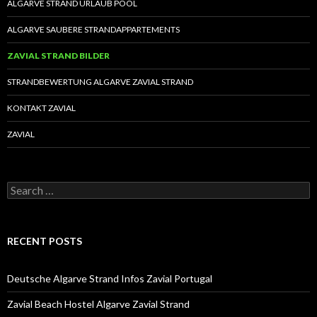
ALGARVE STRAND URLAUB POOL
ALGARVE SAUBERE STRANDAPPARTEMENTS
ZAVIAL STRAND BILDER
STRANDBEWERTUNG ALGARVE ZAVIAL STRAND
KONTAKT ZAVIAL
ZAVIAL
S
e
a
r
c
RECENT POSTS
h
f
o
Deutsche Algarve Strand Infos Zavial Portugal
r
:
Zavial Beach Hostel Algarve Zavial Strand