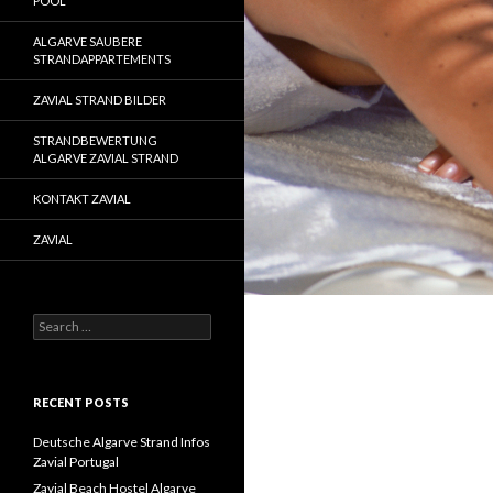
POOL
ALGARVE SAUBERE
STRANDAPPARTEMENTS
ZAVIAL STRAND BILDER
STRANDBEWERTUNG
ALGARVE ZAVIAL STRAND
KONTAKT ZAVIAL
ZAVIAL
S
e
a
r
c
RECENT POSTS
h
f
Deutsche Algarve Strand Infos
o
Zavial Portugal
r
Zavial Beach Hostel Algarve