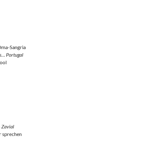
Oma-Sangria
s
…
Portugal
ool
a
Zavial
 sprechen