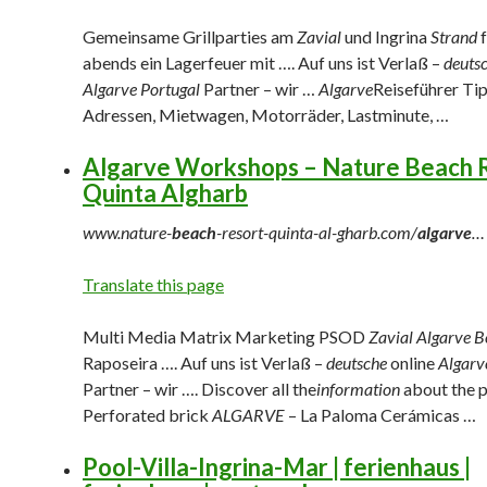
Gemeinsame Grillparties am
Zavial
und Ingrina
Strand
f
abends ein Lagerfeuer mit …. Auf uns ist Verlaß –
deuts
Algarve Portugal
Partner – wir …
Algarve
Reiseführer Ti
Adressen, Mietwagen, Motorräder, Lastminute, …
Algarve Workshops – Nature Beach 
Quinta Algharb
www.nature-
beach
-resort-quinta-al-gharb.com/
algarve
…
Translate this page
Multi Media Matrix Marketing PSOD
Zavial Algarve 
Raposeira …. Auf uns ist Verlaß –
deutsche
online
Algarv
Partner – wir …. Discover all the
information
about the 
Perforated brick
ALGARVE
– La Paloma Cerámicas …
Pool-Villa-Ingrina-Mar | ferienhaus |