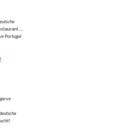
deutsche
staurant …
ve Portugal
b
garve
deutsche
ucht!