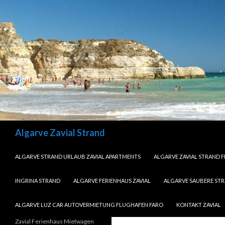
Search
Algarve Zavial Strand
SKIP TO CONTENT
ALGARVE STRAND URLAUB ZAVIAL APARTMENTS
ALGARVE ZAVIAL STRAND 
INGRINA STRAND
ALGARVE FERIENHAUS ZAVIAL
ALGARVE SAUBERE ST
ALGARVE LUZ CAR AUTOVERMIETUNG FLUGHAFEN FARO
KONTAKT ZAVIAL
Zavial Ferienhaus Mietwagen