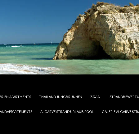
FERIEN APARTMENTS
THAILAND JUNGBRUNNEN
ZAVIAL
STRANDBEWERTUN
RANDAPPARTEMENTS
ALGARVE STRAND URLAUB POOL
GALERIE ALGARVE ST