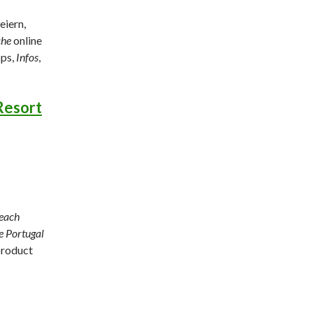
eiern,
che
online
pps,
Infos
,
Resort
Beach
e Portugal
product