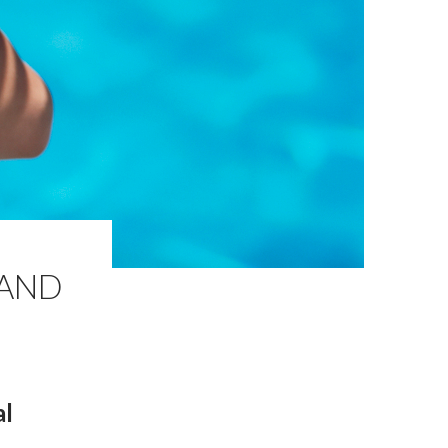
RAND
al