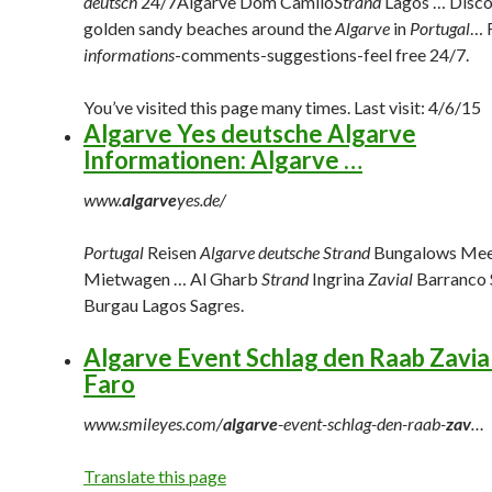
deutsch
24/7Algarve Dom Camilo
Strand
Lagos … Disco
golden sandy beaches around the
Algarve
in
Portugal
… 
informations
-comments-suggestions-feel free 24/7.
You’ve visited this page many times. Last visit: 4/6/15
Algarve Yes deutsche Algarve
Informationen: Algarve …
www.
algarve
yes.de/
Portugal
Reisen
Algarve deutsche Strand
Bungalows Meer
Mietwagen … Al Gharb
Strand
Ingrina
Zavial
Barranco 
Burgau Lagos Sagres.
Algarve Event Schlag den Raab Zavial
Faro
www.smileyes.com/
algarve
-event-schlag-den-raab-
zav
…
Translate this page