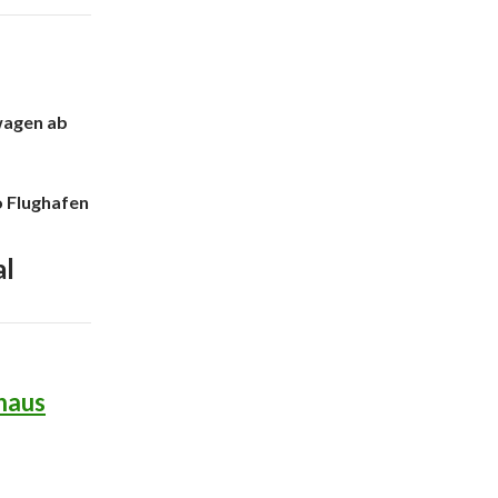
wagen ab
o Flughafen
al
nhaus