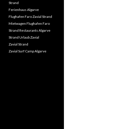
Strand
Ferienhaus Algarve
Flughafen Faro Zavial Strand
Mietwagen Flughafen Faro
Strand Restaurants Algarve
Strand Urlaub Zavial
Zavial Strand
Zavial Surf Camp Algarve