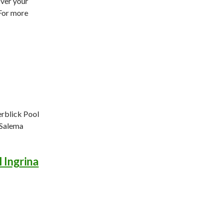
ver your
For more
blick Pool
Salema
 Ingrina