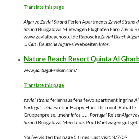
Translate this page
Algarve Zavial Strand
Ferien Apartments
Zavial Strand 
Strand
Bungalows Mietwagen Flughafen Faro
Zavial
Re
www.
zavialbeachostel.de Raposeira
Zavial Beach Algar
… Gut!
Deutsche Algarve
Webseiten
Infos
.
Nature Beach Resort Quinta Al Ghar
www.
portugal
-reisen.com/
Translate this page
zavial strand
ferienhaus feha fewo apartment Ingrina
Al
Portugal
… Gaestebar Happy Hour Discount-Rabatte-
Gruppenpreise…mehr
infos
… …
Portugal
Reisen
Algarve 
Strand
Bungalows Meerblick Pool Mietwagen gut geb
You’ve visited this page 5 times. Last visit: 8/7/09