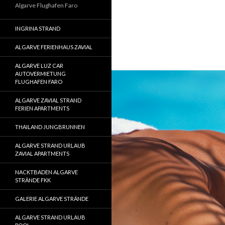
Algarve Flughafen Faro
INGRINA STRAND
ALGARVE FERIENHAUS ZAVIAL
ALGARVE LUZ CAR
AUTOVERMIETUNG
FLUGHAFEN FARO
ALGARVE ZAVIAL STRAND
FERIEN APARTMENTS
THAILAND JUNGBRUNNEN
ALGARVE STRAND URLAUB
ZAVIAL APARTMENTS
NACKTBADEN ALGARVE
STRÄNDE FKK
GALERIE ALGARVE STRÄNDE
ALGARVE STRAND URLAUB