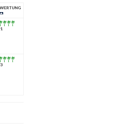
EWERTUNG
91
73