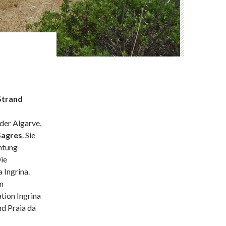
 Strand
der Algarve,
Sagres
. Sie
htung
Die
 Ingrina.
en
tion Ingrina
d Praia da