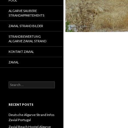
POOL
ALGARVE SAUBERE
STRANDAPPARTEMENTS
ZAVIAL STRAND BILDER
STRANDBEWERTUNG
ALGARVE ZAVIAL STRAND
KONTAKT ZAVIAL
ZAVIAL
S
e
a
r
c
RECENT POSTS
h
f
Deutsche Algarve Strand Infos
o
Zavial Portugal
r
Zavial Beach Hostel Algarve