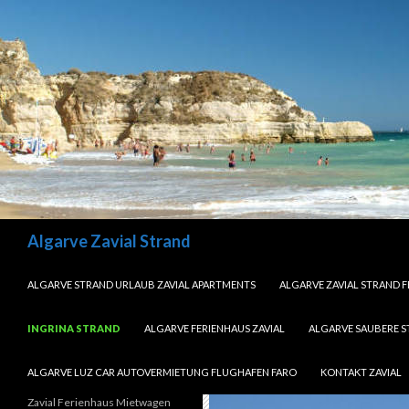
Search
Algarve Zavial Strand
SKIP TO CONTENT
ALGARVE STRAND URLAUB ZAVIAL APARTMENTS
ALGARVE ZAVIAL STRAND 
INGRINA STRAND
ALGARVE FERIENHAUS ZAVIAL
ALGARVE SAUBERE 
ALGARVE LUZ CAR AUTOVERMIETUNG FLUGHAFEN FARO
KONTAKT ZAVIAL
Zavial Ferienhaus Mietwagen