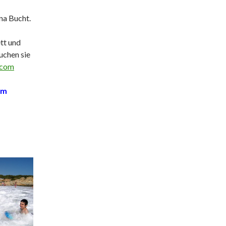
na Bucht.
tt und
uchen sie
.com
om