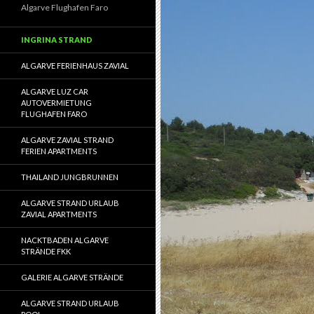
Algarve Flughafen Faro
INGRINA STRAND
ALGARVE FERIENHAUS ZAVIAL
ALGARVE LUZ CAR
AUTOVERMIETUNG
FLUGHAFEN FARO
ALGARVE ZAVIAL STRAND
FERIEN APARTMENTS
THAILAND JUNGBRUNNEN
ALGARVE STRAND URLAUB
ZAVIAL APARTMENTS
NACKTBADEN ALGARVE
STRÄNDE FKK
GALERIE ALGARVE STRÄNDE
ALGARVE STRAND URLAUB