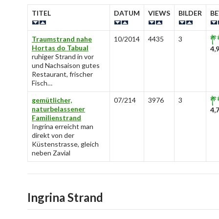
TITEL
DATUM
VIEWS
BILDER
B
Traumstrand nahe
10/2014
4435
3
Hortas do Tabual
4,
ruhiger Strand in vor
und Nachsaison gutes
Restaurant, frischer
Fisch…
gemütlicher,
07/214
3976
3
naturbelassener
4,
Familienstrand
Ingrina erreicht man
direkt von der
Küstenstrasse, gleich
neben Zavial
Ingrina Strand