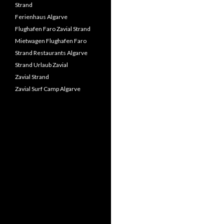
Strand
Ferienhaus Algarve
Flughafen Faro Zavial Strand
Mietwagen Flughafen Faro
Strand Restaurants Algarve
Strand Urlaub Zavial
Zavial Strand
Zavial Surf Camp Algarve