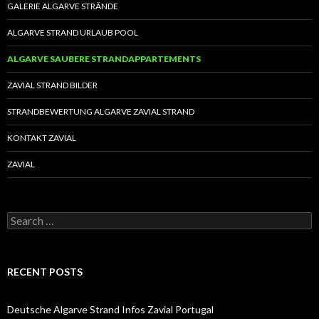
GALERIE ALGARVE STRÄNDE
ALGARVE STRAND URLAUB POOL
ALGARVE SAUBERE STRANDAPPARTEMENTS
ZAVIAL STRAND BILDER
STRANDBEWERTUNG ALGARVE ZAVIAL STRAND
KONTAKT ZAVIAL
ZAVIAL
S
e
a
r
c
RECENT POSTS
h
f
o
Deutsche Algarve Strand Infos Zavial Portugal