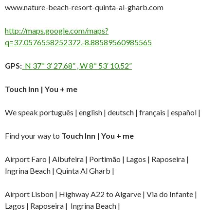
www.nature-beach-resort-quinta-al-gharb.com
http://maps.google.com/maps?
q=37.0576558252372,-8.88589560985565
GPS:
N 37º 3′ 27.68” , W 8º 53′ 10.52”
Touch Inn | You + me
We speak português | english | deutsch | français | español |
Find your way to
Touch Inn | You + me
Airport Faro | Albufeira | Portimão | Lagos | Raposeira |
Ingrina Beach | Quinta Al Gharb |
Airport Lisbon | Highway A22 to Algarve | Via do Infante |
Lagos | Raposeira | Ingrina Beach |