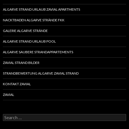
ALGARVE STRAND URLAUB ZAVIAL APARTMENTS
NACKTBADEN ALGARVE STRÄNDE FKK
GALERIE ALGARVE STRÄNDE
ALGARVE STRAND URLAUB POOL
ALGARVE SAUBERE STRANDAPPARTEMENTS
ZAVIAL STRAND BILDER
STRANDBEWERTUNG ALGARVE ZAVIAL STRAND
KONTAKT ZAVIAL
ZAVIAL
S
e
a