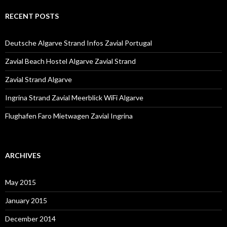
r
c
RECENT POSTS
h
f
o
Deutsche Algarve Strand Infos Zavial Portugal
r
:
Zavial Beach Hostel Algarve Zavial Strand
Zavial Strand Algarve
Ingrina Strand Zavial Meerblick WiFi Algarve
Flughafen Faro Mietwagen Zavial Ingrina
ARCHIVES
May 2015
January 2015
December 2014