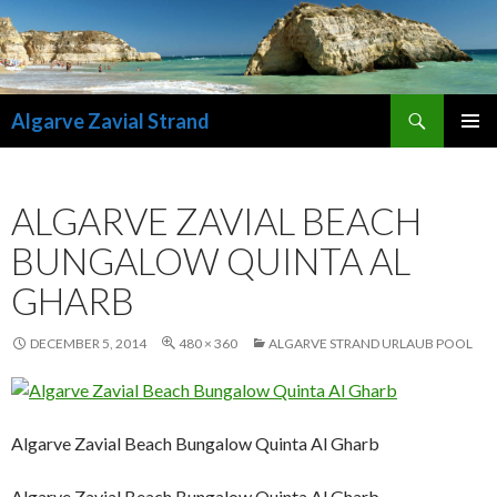
Search
Algarve Zavial Strand
SKIP
PRIMAR
TO
MENU
CONTENT
ALGARVE ZAVIAL BEACH
BUNGALOW QUINTA AL
GHARB
DECEMBER 5, 2014
480 × 360
ALGARVE STRAND URLAUB POOL
Algarve Zavial Beach Bungalow Quinta Al Gharb
Algarve Zavial Beach Bungalow Quinta Al Gharb